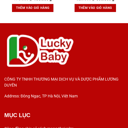
99,9%
Chất Cho Phụ Nữ Cho Con
gốc
hiện
gốc
hiện
là:
tại
là:
tại
Bú
THÊM VÀO GIỎ HÀNG
THÊM VÀO GIỎ HÀNG
175.000 ₫.
là:
525.000 ₫.
là:
155.000 ₫.
505.000
CÔNG TY TNHH THƯƠNG MẠI DỊCH VỤ VÀ DƯỢC PHẨM LƯƠNG
DUYÊN
Address: Đông Ngạc, TP Hà Nội, Việt Nam
MỤC LỤC