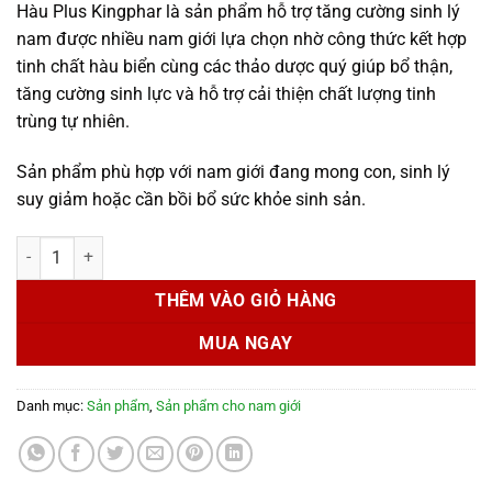
Hàu Plus Kingphar là sản phẩm hỗ trợ tăng cường sinh lý
là:
tại
nam được nhiều nam giới lựa chọn nhờ công thức kết hợp
500.000 ₫.
là:
tinh chất hàu biển cùng các thảo dược quý giúp bổ thận,
420.000 ₫.
tăng cường sinh lực và hỗ trợ cải thiện chất lượng tinh
trùng tự nhiên.
Sản phẩm phù hợp với nam giới đang mong con, sinh lý
suy giảm hoặc cần bồi bổ sức khỏe sinh sản.
Hàu Plus Kingphar – Hỗ Trợ Bổ Thận, Tăng Cường Sinh Lý Nam Hiệu
THÊM VÀO GIỎ HÀNG
MUA NGAY
Danh mục:
Sản phẩm
,
Sản phẩm cho nam giới