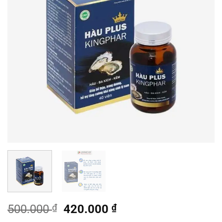
Giá
Giá
500.000
₫
420.000
₫
gốc
hiện