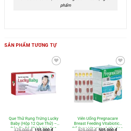
phẩm
SẢN PHẨM TƯƠNG TỰ
Add to
Add to
wishlist
wishlist
Que Thử Rụng Trứng Lucky
Viên Uống Pregnacare
Baby (Hộp 12 Que Thử) –
Breast Feeding Vitabiotics
Bản To, Độ Chính Xác Đạt
Bổ Sung Vitamin và Khoáng
Giá
Giá
Giá
Giá
175.000
₫
155.000
₫
525.000
₫
505.000
₫