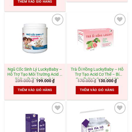
THÊM VÀO GIỎ HÀNG
500.000 ₫.
là:
420.000 ₫.
Add to
Add to
wishlist
wishlist
Ngũ Cốc Sinh Lý LuckyBaby –
Trà Ổi Hồng LuckyBaby – Hỗ
Hỗ Trợ Tạo Môi Trường Acid –
Trợ Tạo Acid Cơ Thể – Bí
Bí Quyết Sinh Con Gái
Quyết Sinh Con Gái 100
Giá
Giá
Giá
Giá
239.000
₫
199.000
₫
170.000
₫
130.000
₫
gốc
hiện
gốc
hiện
là:
tại
là:
tại
THÊM VÀO GIỎ HÀNG
THÊM VÀO GIỎ HÀNG
239.000 ₫.
là:
170.000 ₫.
là:
199.000 ₫.
130.000
Add to
Add to
wishlist
wishlist