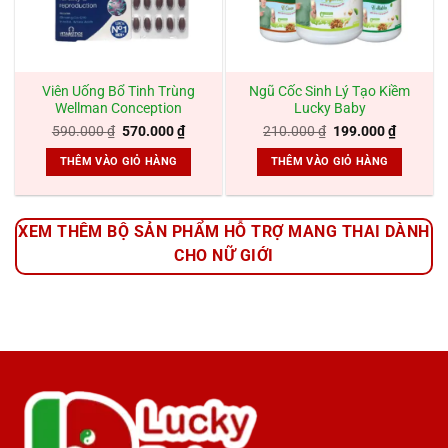
Viên Uống Bổ Tinh Trùng
Ngũ Cốc Sinh Lý Tạo Kiềm
Wellman Conception
Lucky Baby
Giá
Giá
Giá
Giá
590.000
₫
570.000
₫
210.000
₫
199.000
₫
gốc
hiện
gốc
hiện
là:
tại
là:
tại
THÊM VÀO GIỎ HÀNG
THÊM VÀO GIỎ HÀNG
590.000 ₫.
là:
210.000 ₫.
là:
570.000 ₫.
199.000
XEM THÊM BỘ SẢN PHẨM HỖ TRỢ MANG THAI DÀNH
CHO NỮ GIỚI