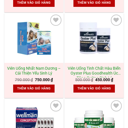
là:
tại
là:
tại
THÊM VÀO GIỎ HÀNG
THÊM VÀO GIỎ HÀNG
350.000 ₫.
là:
439.000 ₫.
là:
329.000 ₫.
399.000
Add to
Add to
wishlist
wishlist
Viên Uống Nhất Nam Dương –
Viên Uống Tinh Chất Hàu Biển
Cải Thiện Yếu Sinh Lý
Oyster Plus Goodhealth Úc
Tăng Cường Sinh Lý
Giá
Giá
Giá
Giá
790.000
₫
750.000
₫
500.000
₫
450.000
₫
gốc
hiện
gốc
hiện
là:
tại
là:
tại
THÊM VÀO GIỎ HÀNG
THÊM VÀO GIỎ HÀNG
790.000 ₫.
là:
500.000 ₫.
là:
750.000 ₫.
450.000
Add to
Add to
wishlist
wishlist