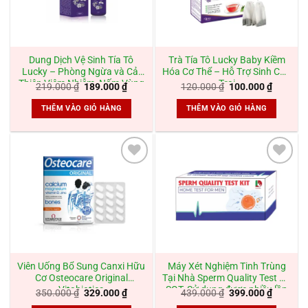
Dung Dịch Vệ Sinh Tía Tô
Trà Tía Tô Lucky Baby Kiềm
Lucky – Phòng Ngừa và Cải
Hóa Cơ Thể – Hỗ Trợ Sinh Con
Thiện Viêm Nhiễm, Nấm Vùng
Trai
Giá
Giá
Giá
Giá
219.000
₫
189.000
₫
120.000
₫
100.000
₫
Kín
gốc
hiện
gốc
hiện
là:
tại
là:
tại
THÊM VÀO GIỎ HÀNG
THÊM VÀO GIỎ HÀNG
219.000 ₫.
là:
120.000 ₫.
là:
189.000 ₫.
100.000
Add to
Add to
wishlist
wishlist
Viên Uống Bổ Sung Canxi Hữu
Máy Xét Nghiệm Tinh Trùng
Cơ Osteocare Original
Tại Nhà Sperm Quality Test Kit
Vitabiotics
SQT- Sử dụng được nhiều lần
Giá
Giá
Giá
Giá
350.000
₫
329.000
₫
439.000
₫
399.000
₫
gốc
hiện
gốc
hiện