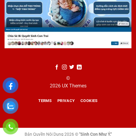
©
2026 UX Themes
TERMS
PRIVACY
COOKIES
Bản Quyền Nội Dung 2026 ©
"Sinh Con Như Ý."