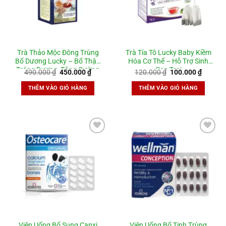
Trà Thảo Mộc Đông Trùng
Trà Tía Tô Lucky Baby Kiềm
Bổ Dương Lucky – Bổ Thận
Hóa Cơ Thể – Hỗ Trợ Sinh
Tráng Dương, Tăng Cường
Con Trai
Giá
Giá
Giá
Giá
490.000
₫
450.000
₫
120.000
₫
100.000
₫
Sinh Lý, Bổ Tinh Trùng
gốc
hiện
gốc
hiện
là:
tại
là:
tại
THÊM VÀO GIỎ HÀNG
THÊM VÀO GIỎ HÀNG
490.000 ₫.
là:
120.000 ₫.
là:
450.000 ₫.
100.000
Add to
Add to
wishlist
wishlist
Viên Uống Bổ Sung Canxi
Viên Uống Bổ Tinh Trùng