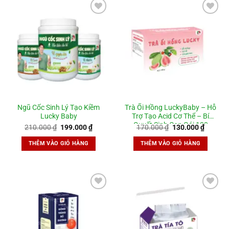
Add to
Add to
wishlist
wishlist
Ngũ Cốc Sinh Lý Tạo Kiềm
Trà Ổi Hồng LuckyBaby – Hỗ
Lucky Baby
Trợ Tạo Acid Cơ Thể – Bí
Quyết Sinh Con Gái 100
Giá
Giá
Giá
Giá
210.000
₫
199.000
₫
170.000
₫
130.000
₫
gốc
hiện
gốc
hiện
là:
tại
là:
tại
THÊM VÀO GIỎ HÀNG
THÊM VÀO GIỎ HÀNG
210.000 ₫.
là:
170.000 ₫.
là:
199.000 ₫.
130.000
Add to
Add to
wishlist
wishlist