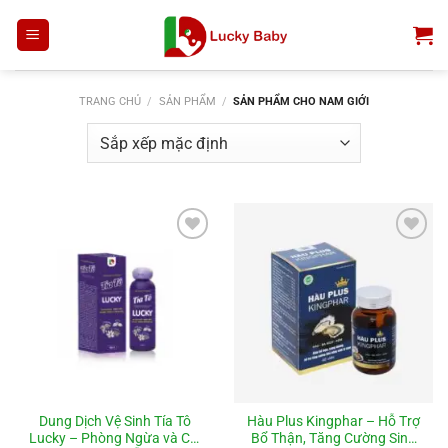
Bỏ
qua
nội
dung
TRANG CHỦ
/
SẢN PHẨM
/
SẢN PHẨM CHO NAM GIỚI
Add to
Add to
wishlist
wishlist
Dung Dịch Vệ Sinh Tía Tô
Hàu Plus Kingphar – Hỗ Trợ
Lucky – Phòng Ngừa và Cải
Bổ Thận, Tăng Cường Sinh