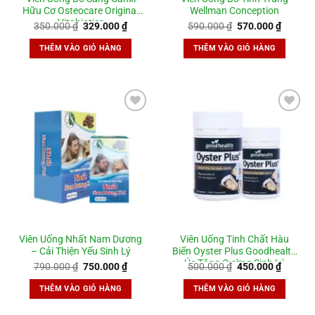
Hữu Cơ Osteocare Original
Wellman Conception
Vitabiotics
Giá
Giá
Giá
Giá
350.000
₫
329.000
₫
590.000
₫
570.000
₫
gốc
hiện
gốc
hiện
là:
tại
là:
tại
THÊM VÀO GIỎ HÀNG
THÊM VÀO GIỎ HÀNG
350.000 ₫.
là:
590.000 ₫.
là:
329.000 ₫.
570.000
Add to
Add to
wishlist
wishlist
Viên Uống Nhất Nam Dương
Viên Uống Tinh Chất Hàu
– Cải Thiện Yếu Sinh Lý
Biển Oyster Plus Goodhealth
Úc Tăng Cường Sinh Lý
Giá
Giá
Giá
Giá
790.000
₫
750.000
₫
500.000
₫
450.000
₫
gốc
hiện
gốc
hiện
là:
tại
là:
tại
THÊM VÀO GIỎ HÀNG
THÊM VÀO GIỎ HÀNG
790.000 ₫.
là:
500.000 ₫.
là:
750.000 ₫.
450.000