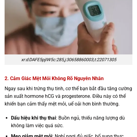
xr:d:DAFE5pjIW5c:285,j:30658860003,t:22071305
2. Cảm Giác Mệt Mỏi Không Rõ Nguyên Nhân
Ngay sau khi trứng thụ tinh, cơ thể bạn bắt đầu tăng cường
sản xuất hormone hCG và progesterone. Điều này có thể
khiến bạn cảm thấy mệt mỏi, uể oải hơn bình thường.
Dấu hiệu khi thụ thai
: Buồn ngủ, thiếu năng lượng dù
không làm việc quá sức.
Mẹo giảm mệt mỏi
: Nghỉ ngơi đủ giấc, bổ sung thực