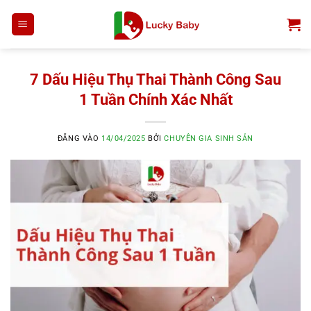
Bỏ
qua
nội
dung
7 Dấu Hiệu Thụ Thai Thành Công Sau
1 Tuần Chính Xác Nhất
ĐĂNG VÀO
14/04/2025
BỞI
CHUYÊN GIA SINH SẢN