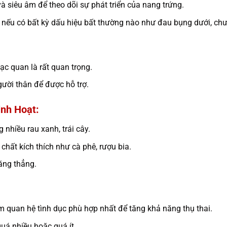
 siêu âm để theo dõi sự phát triển của nang trứng.
 nếu có bất kỳ dấu hiệu bất thường nào như đau bụng dưới, chư
lạc quan là rất quan trọng.
gười thân để được hỗ trợ.
nh Hoạt:
 nhiều rau xanh, trái cây.
chất kích thích như cà phê, rượu bia.
căng thẳng.
ểm quan hệ tình dục phù hợp nhất để tăng khả năng thụ thai.
uá nhiều hoặc quá ít.