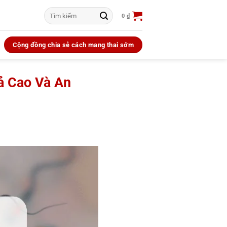
Tìm
0
₫
kiếm:
Cộng đồng chia sẻ cách mang thai sớm
ả Cao Và An