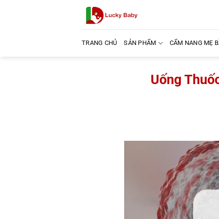
Bỏ
qua
nội
dung
TRANG CHỦ
SẢN PHẨM
CẨM NANG MẸ 
Uống Thuốc