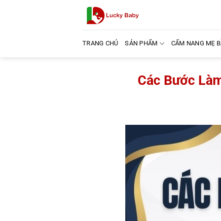
Bỏ
qua
nội
dung
TRANG CHỦ
SẢN PHẨM
CẨM NANG MẸ 
Các Bước Làm 