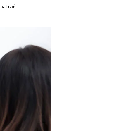
chặt chẽ.