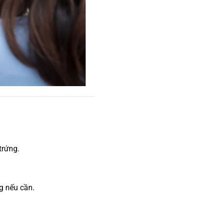
trứng.
g nếu cần.