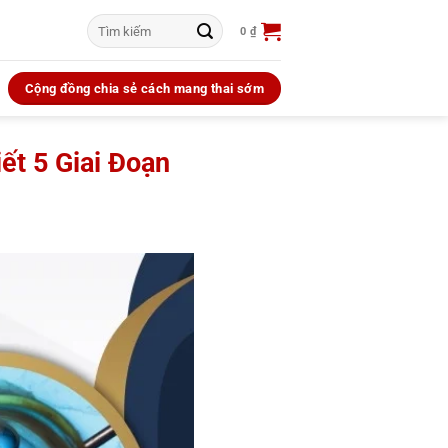
Tìm
0
₫
kiếm:
Cộng đồng chia sẻ cách mang thai sớm
ết 5 Giai Đoạn