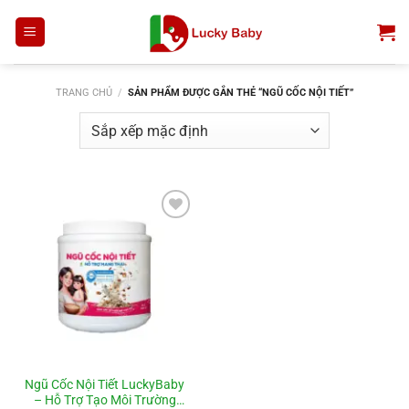
Bỏ
qua
nội
dung
TRANG CHỦ
/
SẢN PHẨM ĐƯỢC GẮN THẺ “NGŨ CỐC NỘI TIẾT”
Add to
wishlist
Ngũ Cốc Nội Tiết LuckyBaby
– Hỗ Trợ Tạo Môi Trường